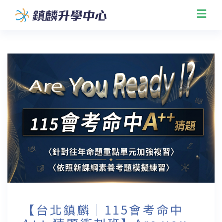
【台北鎮麟｜115會考命中