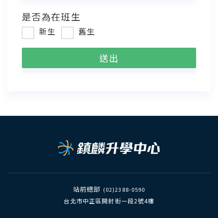
是否為在班生
新生
舊生
站前總部
(02)2388-0590
台北市中正區開封街一段2號4樓