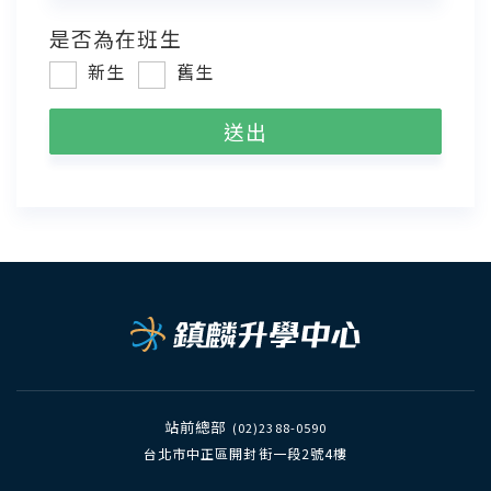
是否為在班生
新生
舊生
站前總部
(02)2388-0590
台北市中正區開封街一段2號4樓