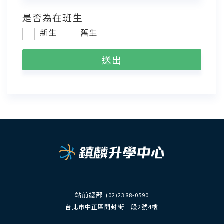
是否為在班生
新生
舊生
站前總部
(02)2388-0590
台北市中正區開封街一段2號4樓